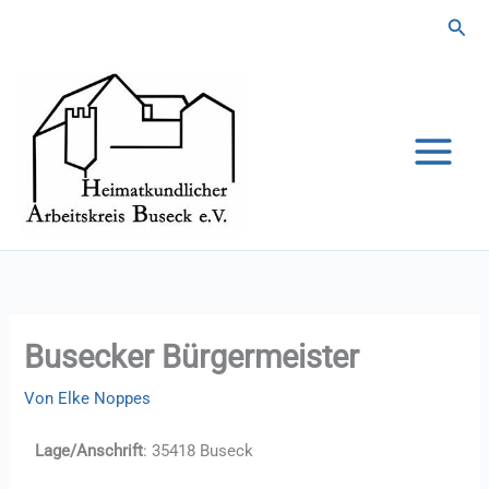
Zum
Suc
Inhalt
springen
Busecker Bürgermeister
Von
Elke Noppes
Lage/Anschrift
: 35418 Buseck