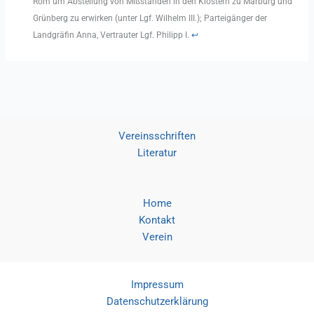
Rom um Abstellung von Mißständen in den Klöstern zu Marburg und
Grünberg zu erwirken (unter Lgf. Wilhelm III.); Parteigänger der
Landgräfin Anna, Vertrauter Lgf. Philipp I.
↩︎
Vereinsschriften
Literatur
Home
Kontakt
Verein
Impressum
Datenschutzerklärung