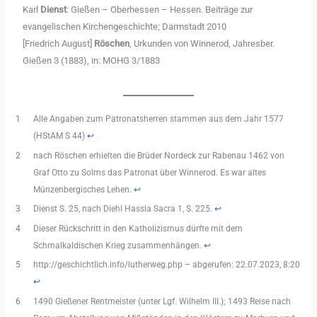
Karl
Dienst
: Gießen – Oberhessen – Hessen. Beiträge zur
evangelischen Kirchengeschichte; Darmstadt 2010
[Friedrich August]
Röschen
, Urkunden von Winnerod, Jahresber.
Gießen 3 (1883), in: MOHG 3/1883
1
Alle Angaben zum Patronatsherren stammen aus dem Jahr 1577
(HStAM S 44)
↩︎
2
nach Röschen erhielten die Brüder Nordeck zur Rabenau 1462 von
Graf Otto zu Solms das Patronat über Winnerod. Es war altes
Münzenbergisches Lehen.
↩︎
3
Dienst S. 25, nach Diehl Hassia Sacra 1, S. 225.
↩︎
4
Dieser Rückschritt in den Katholizismus dürfte mit dem
Schmalkaldischen Krieg zusammenhängen.
↩︎
5
http://geschichtlich.info/lutherweg.php – abgerufen: 22.07.2023, 8:20
↩︎
6
1490 Gießener Rentmeister (unter Lgf. Wilhelm III.); 1493 Reise nach