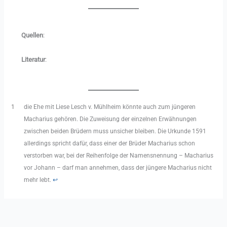
Quellen
:
Literatur
:
1
die Ehe mit Liese Lesch v. Mühlheim könnte auch zum jüngeren
Macharius gehören. Die Zuweisung der einzelnen Erwähnungen
zwischen beiden Brüdern muss unsicher bleiben. Die Urkunde 1591
allerdings spricht dafür, dass einer der Brüder Macharius schon
verstorben war, bei der Reihenfolge der Namensnennung – Macharius
vor Johann – darf man annehmen, dass der jüngere Macharius nicht
mehr lebt.
↩︎