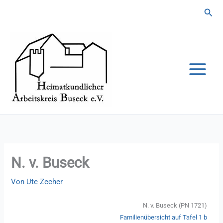
Zum
Suc
Inhalt
springen
N. v. Buseck
Von
Ute Zecher
N. v. Buseck (PN 1721)
Familienübersicht auf Tafel 1 b