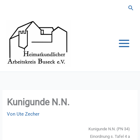
Zum
Suc
Inhalt
springen
Kunigunde N.N.
Von
Ute Zecher
Kunigunde N.N. (PN 34)
Einordnung s. Tafel 4 a