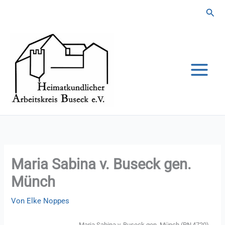
Zum
Suc
Inhalt
springen
Maria Sabina v. Buseck gen.
Münch
Von
Elke Noppes
Maria Sabina v. Buseck gen. Münch (PN
4720)