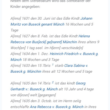
Neben dem Sterbedatum wird das Sterbealter der
Kinder angegeben:
A[nno] 1631 den 30. Juni ist das Edle Kindt
Johann
Moritz von Buseck genant Münch
16 Wochen und 5
Tage
A[nno] 1627 den 8. Feb. ist das Edle Kindt
Helena
Rebecca von Bus[eck] ge[nannt] Münchin
ihres alters 9
Woch[en] 1 tag seel. im H[errn] verschiede[n]
A[nno] 1634 den 1. Dec.
Heinrich Friedrich v. Buseck g.
Münch
18 Wochen und 3 Tage
1
A[nno] 1633 den 15 7bris
starb
Clara Sabina v.
Buseck g. Münchin
ihres alt 12 Wochen und 5 tage
2
A[nno] 1635 den 14 7bris
ist das kindt
Georg
Gerhardt v.: Buseck g. Münch
alt 10 Jahr und 4 tage
von di[eser] welt [gegangen]
A[nno] 1635 den 3. Octob. ist im Herrn selig
entschlaffe
Ana Rebecca v. Buseck g. Münch
in ihres