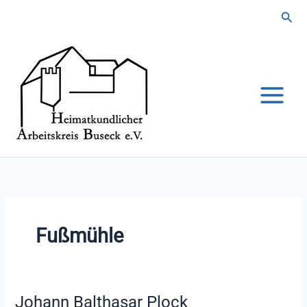
Zum
Suc
Inhalt
springen
Fußmühle
Johann Balthasar Plock