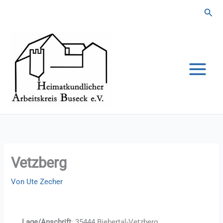
Zum
Suc
Inhalt
springen
Vetzberg
Von
Ute Zecher
Lage/Anschrift
: 35444 Biebertal-Vetzberg