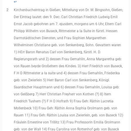
↩︎
2
Kirchenbucheintrag in Gießen; Mitteilung von Dr. W. Bingsohn, Gießen;
Der Eintrag lautet: den 9. Dec: Carl Christian Friedrich Ludwig Emil
Ernst Jacob gebohren am 7. ejusdem, morgens um 6 Uhr, Eltern Carl
Philipp Wilhelm von Buseck, Rittmeister a la Suite in fürstl. Hessen
Darmstädtischen Diensten, und Frau Sophien Margarethen
Wilhelminen Christiane geb. von Senkenberg, Sohn. Gevattern waren
1) HErr Baron Renatus Carl von Senkenberg, fürstl. H. D.
Regierungsrath und 2) dessen Frau Gemahlin, Anna Margaretha geb:
von Rauen beyde Großeltern des Kindes. 3) Herr Friedrich von Buseck,
F H D Rittmeister a la suite und 4) dessen Frau Gemahlin, Friederika
geb: von Zwierlein 5) Herr Baron Carl von Senkenberg, Königl.
Saardischer Hauptmann und 6) dessen Frau Gemahlin, Louisa geb:
von Geißberg 7) Herr Christian Freyherr von Kothen (?) 8) Item
Friedrich Tushem (?) F H D Hofrath 9) Frau Geh: Räthin Lucretia
Mollenbeck 10) Frau Geh: Räthin Anna Sophia Grolmann geb. von
Rauen 11) Frau Geh: Räthin Louisa von Zwierlein, geb. von Buseck 12)
Fräulein Ernestine von Trillitz 13) Frau Professorin Emilia Grolmann
geb: von der Wall 14) Frau Carolina von Rottenhof geb: von Buseck