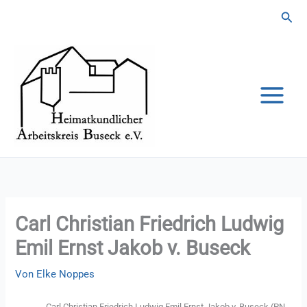
Zum
Suc
Inhalt
springen
Carl Christian Friedrich Ludwig
Emil Ernst Jakob v. Buseck
Von
Elke Noppes
Carl Christian Friedrich Ludwig Emil Ernst Jakob v. Buseck (PN