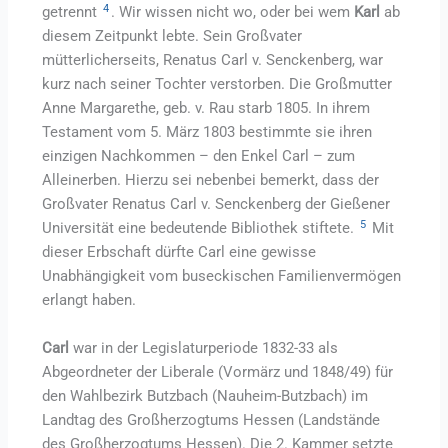
4
getrennt
. Wir wissen nicht wo, oder bei wem
Karl
ab
diesem Zeitpunkt lebte. Sein Großvater
mütterlicherseits, Renatus Carl v. Senckenberg, war
kurz nach seiner Tochter verstorben. Die Großmutter
Anne Margarethe, geb. v. Rau starb 1805. In ihrem
Testament vom 5. März 1803 bestimmte sie ihren
einzigen Nachkommen – den Enkel Carl – zum
Alleinerben. Hierzu sei nebenbei bemerkt, dass der
Großvater Renatus Carl v. Senckenberg der Gießener
5
Universität eine bedeutende Bibliothek stiftete.
Mit
dieser Erbschaft dürfte Carl eine gewisse
Unabhängigkeit vom buseckischen Familienvermögen
erlangt haben.
Carl
war in der Legislaturperiode 1832-33 als
Abgeordneter der Liberale (Vormärz und 1848/49) für
den Wahlbezirk Butzbach (Nauheim-Butzbach) im
Landtag des Großherzogtums Hessen (Landstände
des Großherzogtums Hessen). Die 2. Kammer setzte