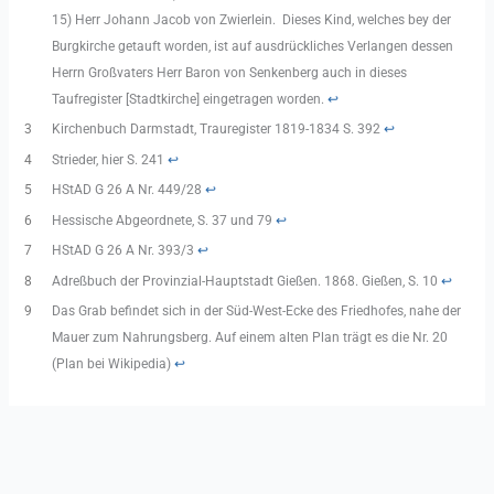
15) Herr Johann Jacob von Zwierlein. Dieses Kind, welches bey der
Burgkirche getauft worden, ist auf ausdrückliches Verlangen dessen
Herrn Großvaters Herr Baron von Senkenberg auch in dieses
Taufregister [Stadtkirche] eingetragen worden.
↩︎
3
Kirchenbuch Darmstadt, Trauregister 1819-1834 S. 392
↩︎
4
Strieder, hier S. 241
↩︎
5
HStAD G 26 A Nr. 449/28
↩︎
6
Hessische Abgeordnete, S. 37 und 79
↩︎
7
HStAD G 26 A Nr. 393/3
↩︎
8
Adreßbuch der Provinzial-Hauptstadt Gießen. 1868. Gießen, S. 10
↩︎
9
Das Grab befindet sich in der Süd-West-Ecke des Friedhofes, nahe der
Mauer zum Nahrungsberg. Auf einem alten Plan trägt es die Nr. 20
(Plan bei Wikipedia)
↩︎