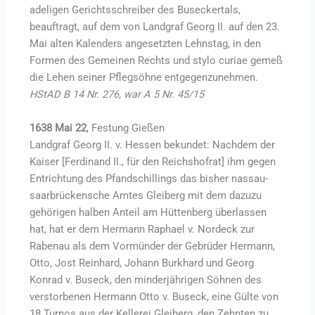
adeligen Gerichtsschreiber des Buseckertals,
beauftragt, auf dem von Landgraf Georg II. auf den 23.
Mai alten Kalenders angesetzten Lehnstag, in den
Formen des Gemeinen Rechts und stylo curiae gemeß
die Lehen seiner Pflegsöhne entgegenzunehmen.
HStAD B 14 Nr. 276, war A 5 Nr. 45/15
1638 Mai 22
, Festung Gießen
Landgraf Georg II. v. Hessen bekundet: Nachdem der
Kaiser [Ferdinand II., für den Reichshofrat] ihm gegen
Entrichtung des Pfandschillings das bisher nassau-
saarbrückensche Amtes Gleiberg mit dem dazuzu
gehörigen halben Anteil am Hüttenberg überlassen
hat, hat er dem Hermann Raphael v. Nordeck zur
Rabenau als dem Vormünder der Gebrüder Hermann,
Otto, Jost Reinhard, Johann Burkhard und Georg
Konrad v. Buseck, den minderjährigen Söhnen des
verstorbenen Hermann Otto v. Buseck, eine Gülte von
18 Turnos aus der Kellerei Gleiberg, den Zehnten zu