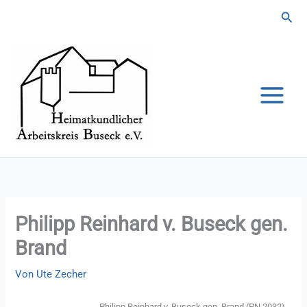
Zum
Suc
Inhalt
springen
Philipp Reinhard v. Buseck gen.
Brand
Von
Ute Zecher
Philipp Reinhard v. Buseck gen. Brand (PN 2032)