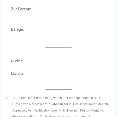
Zur Person:
Belege:
Quellen
:
Literatur
:
1
Taufpaten in der Brandsburg waren: Der Wohlgebohrenen H. H.
Ludwig von Nordecken zur Rabenau, fürstl. Hesischer Haupt Man zu
Appeborn, Item Wohlgebohrenen H. H. Friedrich Philips Moritz von
Buseck gent Brand, fürstl. Hessischer Leutnant, Item der