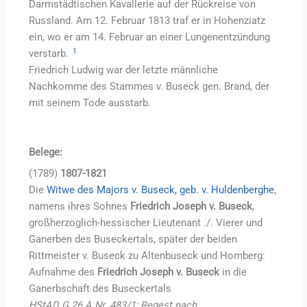
Darmstädtischen Kavallerie auf der Rückreise von
Russland. Am 12. Februar 1813 traf er in Hohenziatz
ein, wo er am 14. Februar an einer Lungenentzündung
1
verstarb.
Friedrich Ludwig war der letzte männliche
Nachkomme des Stammes v. Buseck gen. Brand, der
mit seinem Tode ausstarb.
Belege:
(1789)
1807-1821
Die
Witwe des Majors v. Buseck, geb. v. Huldenberghe
,
namens ihres Sohnes
Friedrich Joseph v. Buseck
,
großherzoglich-hessischer Lieutenant ./. Vierer und
Ganerben des Buseckertals, später der beiden
Rittmeister v. Buseck zu Altenbuseck und Homberg:
Aufnahme des
Friedrich Joseph v. Buseck
in die
Ganerbschaft des Buseckertals
HStAD G 26 A Nr. 483/1; Regest nach