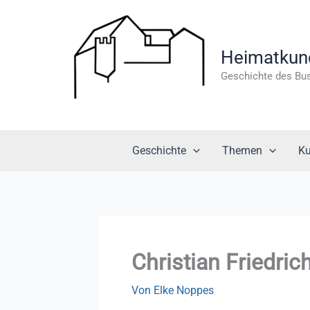
Zum
Inhalt
springen
Heimatkundl
Geschichte des Bu
Geschichte
Themen
Ku
Christian Friedri
Von
Elke Noppes