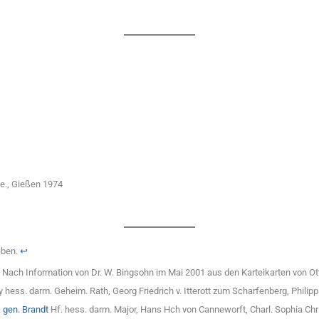
e., Gießen 1974
eben.
↩︎
r; Nach Information von Dr. W. Bingsohn im Mai 2001 aus den Karteikarten von 
y hess. darm. Geheim. Rath, Georg Friedrich v. Itterott zum Scharfenberg, Philip
 gen. Brandt
Hf. hess. darm. Major, Hans Hch von Canneworft, Charl. Sophia Christ