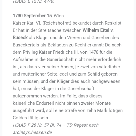
HStAD E 12 Nr. 47/6;
1730 September 15
, Wien
Kaiser Karl VI. (Reichshofrat) bekundet durch Reskript:
Er hat in der Streitsache zwischen
Wilhelm Eitel v.
Buseck
als Kläger und den Vierern und Ganerben des
Buseckertals als Beklagten zu Recht erkannt: Da nach
dem Privileg Kaiser Friedrichs III. von 1478 für die
Aufnahme in die Ganerbschaft nicht mehr erforderlich
ist, als dass vier seiner Ahnen, je zwei von väterlicher
und mütterlicher Seite, edel und zum Schild geboren
sein müssen, und der Kläger dies auch nachgewiesen
hat, muss der Kläger in die Ganerbschaft
aufgenommen werden. Im Falle, dass dieses
kaiserliche Endurteil nicht binnen zweier Monate
ausgeführt wird, soll eine Strafe von zehn Mark lötigen
Goldes fällig sein.
HStAD F 28 Nr. 57 Bl. 74 – 75; Regest nach
arcinsys.hessen.de