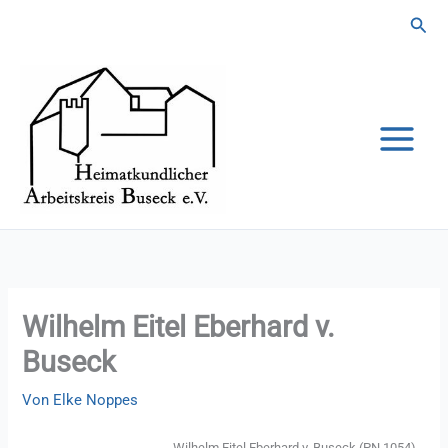
Zum
Suc
Inhalt
springen
Wilhelm Eitel Eberhard v.
Buseck
Von
Elke Noppes
Wilhelm Eitel Eberhard v. Buseck (PN 1054)