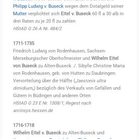
Philipp Ludwig v. Buseck
wegen dem Dotalgeld seiner
Mutter
verplichtet sich
Eitel v. Buseck
60 fl a 30 alb in
drei Raten zu je 20 fl zu zahlen
HStAD G 26 A Nr. 484/2
1711-1735
Friedrich Ludwig von Rodenhausen, Sachsen-
Merseburgischer Oberhofmeister und
Wilhelm Eitel
von Buseck
zu Alten-Buseck ./. Sibylle Christine Maria
von Rodenhausen, geb. von Hutten zu Daubringen:
Vervorteilung über die Hälfte („
laesionis ultra
dimidium
„) bezüglich des Verkaufs von Gefällen und
Gütern in Büdingen und anderen Orten
HStAD G 23 E Nr. 1508/1; Regest nach
arcinsys.hessen.de
1716-1718
Wilhelm Eitel v. Buseck
zu Alten-Buseck und