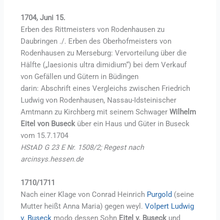
1704, Juni 15.
Erben des Rittmeisters von Rodenhausen zu
Daubringen ./. Erben des Oberhofmeisters von
Rodenhausen zu Merseburg: Vervorteilung über die
Hälfte („laesionis ultra dimidium“) bei dem Verkauf
von Gefällen und Gütern in Büdingen
darin: Abschrift eines Vergleichs zwischen Friedrich
Ludwig von Rodenhausen, Nassau-Idsteinischer
Amtmann zu Kirchberg mit seinem Schwager
Wilhelm
Eitel von Buseck
über ein Haus und Güter in Buseck
vom 15.7.1704
HStAD G 23 E Nr. 1508/2; Regest nach
arcinsys.hessen.de
1710/1711
Nach einer Klage von Conrad Heinrich
Purgold
(seine
Mutter heißt Anna Maria) gegen weyl.
Volpert Ludwig
v. Buseck
modo dessen Sohn
Eitel v. Buseck
und