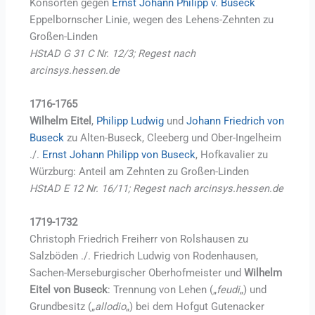
Konsorten gegen
Ernst Johann Philipp v. Buseck
Eppelbornscher Linie, wegen des Lehens-Zehnten zu
Großen-Linden
HStAD G 31 C Nr. 12/3; Regest nach
arcinsys.hessen.de
1716-1765
Wilhelm Eitel
,
Philipp Ludwig
und
Johann Friedrich von
Buseck
zu Alten-Buseck, Cleeberg und Ober-Ingelheim
./.
Ernst Johann Philipp von Buseck
, Hofkavalier zu
Würzburg: Anteil am Zehnten zu Großen-Linden
HStAD E 12 Nr. 16/11; Regest nach arcinsys.hessen.de
1719-1732
Christoph Friedrich Freiherr von Rolshausen zu
Salzböden ./. Friedrich Ludwig von Rodenhausen,
Sachen-Merseburgischer Oberhofmeister und
Wilhelm
Eitel von Buseck
: Trennung von Lehen („
feudi
„) und
Grundbesitz („
allodio
„) bei dem Hofgut Gutenacker