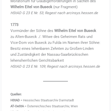
Moratorium für Gläubigerforderungen in Sachen des
Wilhelm Eitel von Buseck
(nur Fragment)
HStAD G 23 E Nr. 53; Regest nach arcinsys.hessen.de
1773
Vormünder der Söhne des
Wilhelm Eitel von Buseck
zu Alten-Buseck ./. Witwe des Geheimen Rats und
Vice-Dom von Buseck zu Fulda im Namen ihrer Söhne:
Besitz eines lehenbaren Zehnten zu Großen-Linden
und Zuständigkeit der Nassau-Saarbrückischen
lehensherrlichen Gerichtsbarkeit
HStAD G 23 E Nr. 109; Regest nach arcinsys.hessen.de
Quellen
:
HStAD
= Hessisches Staatsarchiv Darmstadt
AT-OeStA
= Österreichisches Staatsarchiv, Wien