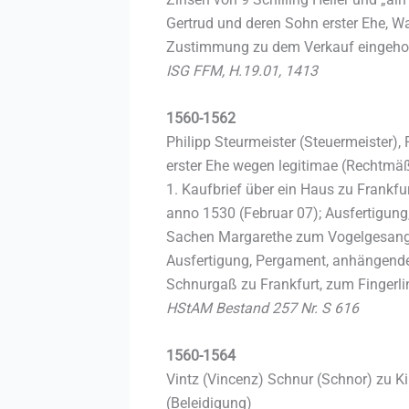
Gertrud und deren Sohn erster Ehe, Wal
Zustimmung zu dem Verkauf eingehol
ISG FFM, H.19.01, 1413
1560-1562
Philipp Steurmeister (Steuermeister), 
erster Ehe wegen legitimae (Rechtmäß
1. Kaufbrief über ein Haus zu Frank
anno 1530 (Februar 07); Ausfertigung
Sachen Margarethe zum Vogelgesan
Ausfertigung, Pergament, anhängendes
Schnurgaß zu Frankfurt, zum Fingerli
HStAM Bestand 257 Nr. S 616
1560-1564
Vintz (Vincenz) Schnur (Schnor) zu K
(Beleidigung)