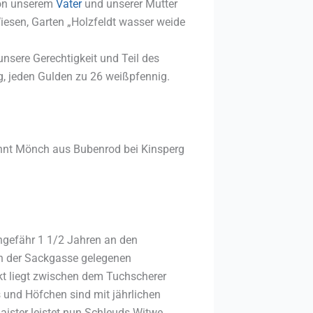
von unserem
Vater
und unserer Mutter
Wiesen, Garten „Holzfeldt wasser weide
nsere Gerechtigkeit und Teil des
, jeden Gulden zu 26 weißpfennig.
annt Mönch aus Bubenrod bei Kinsperg
ngefähr 1 1/2 Jahren an den
in der Sackgasse gelegenen
t liegt zwischen dem Tuchscherer
 und Höfchen sind mit jährlichen
aister leistet nun Schleuds Witwe