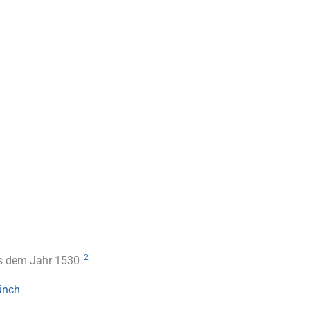
2
us dem Jahr 1530
ünch