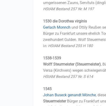
umgerissenen Zauns, Servituts (dingl
HStAM Bestand 257 Nr. M 197
1530 die Dorothea virginis
Gerlach Monnch
und Ottily Reußen se
Bürger zu Frankfurt unsere ehelich T
zweihundert Gulden. Wolf Steuermeist
i
n: HStAM Bestand 255 H 180
1538-1539
Wolff Steurmeister (Steuermeister)
, 
Versa (Kirchvers) wegen schwiegervä
HStAM Bestand 257 Nr. S 614
1545
Johan Buseck genandt Mönche
, die
Steuermeister
Bürger zu Frankfurt un