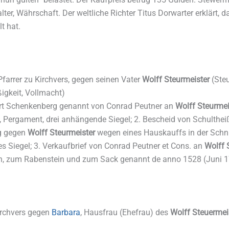
ter, Währschaft. Der weltliche Richter Titus Dorwarter erklärt, d
t hat.
Pfarrer zu Kirchvers, gegen seinen Vater
Wolff Steurmeister
(Steu
igkeit, Vollmacht)
furt Schenkenberg genannt von Conrad Peutner an
Wolff Steurmei
, Pergament, drei anhängende Siegel; 2. Bescheid von Schultheiß
g gegen
Wolff Steurmeister
wegen eines Hauskauffs in der Schn
 Siegel; 3. Verkaufbrief von Conrad Peutner et Cons. an
Wolff 
n, zum Rabenstein und zum Sack genannt de anno 1528 (Juni 17
irchvers gegen
Barbara
, Hausfrau (Ehefrau) des
Wolff Steuermeis