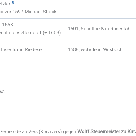
8
tzlar
.oo vor 1597 Michael Strack
r 1568
1601, Schultheiß in Rosentahl
chthild v. Storndorf (+ 1608)
 Eisentraud Riedesel
1588, wohnte in Wilsbach
er.
Gemeinde zu Vers (Kirchvers) gegen
Wolff Steuermeister zu Kir