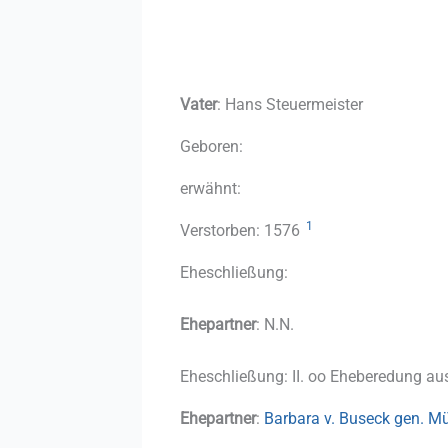
Vater
: Hans Steuermeister
Geboren:
erwähnt:
1
Verstorben: 1576
Eheschließung:
Ehepartner
: N.N.
Eheschließung: II. oo Eheberedung a
Ehepartner
:
Barbara v. Buseck gen. M