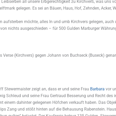
 Leibserben all unsere Erbgerechtigkeit zu Kirchverß, was uns 
elftmark gelegen. Es sei an Bäuen, Haus, Hof, Zehnden, Acker, 
aufsterben möchte, alles In und umb Kirchvers gelegen, auch u
avon nichts ausgeschieden – für 500 Gulden Marburger Währung
us Verse (Kirchvers) gegen Johann von Buchseck (Buseck) gen
f Stewermaister zeigt an, dass er und seine Frau
Barbara
vor u
dwig Schleud und seine Frau Gertraud Besserung und Recht des 
mt einem dahinter gelegenen Höfchen verkauft haben. Das Objek
ips Zang und stößt hinten auf die Behausung Rabenstein. Haus
n hun gulten“ belastet. Der Kaufpreis betrug 135 Gulden. Stewerm