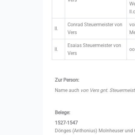
We
II
Conrad Steuermeister von
vo
II.
Vers
Me
Esaias Steuermeister von
II.
oo
Vers
Zur Person:
Name auch
von Vers gnt. Steuermeist
Belege:
1527-1547
Dönges (Anthonius) Molnheuser und 