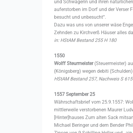
und Schwägerin und ihren natürlichen
auferstorben im Dorf und der Verser F
besucht und unbesucht“.
Dazu was uns von unserer wäse Engen 
Zehnden zu Kirchverß Häuser alles d
in: HStAM Bestand 255 H 180
1550
Wolff Steurmeister
(Steuermeister) a
(Königsberg) wegen debiti (Schulden)
HStAM Bestand 257, Nachweis S 615
1557 September 25
Währschaftsbrief vom 25.9.1557: Wolf
mittlerweile verstorbenen Maurer Lu
[Hinter]hauses Zum alten Sack mitsa
Michael Beringer und dem Bender Phil
Zinsen von 9 Schilling Heller und „ai