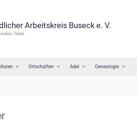
icher Arbeitskreis Buseck e. V.
secker Tales
lturen
Ortschaften
Adel
Genealogie
r