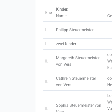
3
Kinder:
Ehe
Name
Ge
I.
Philipp Steuermeister
I.
zwei Kinder
oo
Margareth Steuermeister
II.
We
von Vers
Ec
Cathrein Steuermeister
oo
II.
von Vers
He
I.
We
Sophia Steuermeister von
II.
Va
Vers