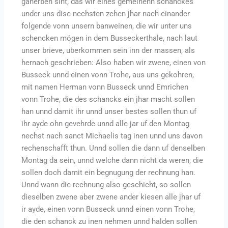
ganerben sint, das wir eines gemeinenn schanckes
under uns dise nechsten zehen jhar nach einander
folgende vonn unsern banweinen, die wir unter uns
schencken mögen in dem Busseckerthale, nach laut
unser brieve, uberkommen sein inn der massen, als
hernach geschrieben: Also haben wir zwene, einen von
Busseck unnd einen vonn Trohe, aus uns gekohren,
mit namen Herman vonn Busseck unnd Emrichen
vonn Trohe, die des schancks ein jhar macht sollen
han unnd damit ihr unnd unser bestes sollen thun uf
ihr ayde ohn gevehrde unnd alle jar uf den Montag
nechst nach sanct Michaelis tag inen unnd uns davon
rechenschafft thun. Unnd sollen die dann uf denselben
Montag da sein, unnd welche dann nicht da weren, die
sollen doch damit ein begnugung der rechnung han.
Unnd wann die rechnung also geschicht, so sollen
dieselben zwene aber zwene ander kiesen alle jhar uf
ir ayde, einen vonn Busseck unnd einen vonn Trohe,
die den schanck zu inen nehmen unnd halden sollen