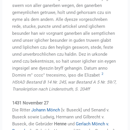
swern von aller ganerben wegen, den ganerben
gemeynlichen getruwe, holt unnd gehorsam czu sin
eyme als dem andern. Alle dyesze vorgeschreben
rede, stucke, puncte unnd artickel unnd iglichern
besunder han wir vorgnant ganerben alle semptlichen
unnd unser iglicher besunder in guden truwen glabit
unnd liplichen czu den heyligin gesworn, stede, feste
unnd unverbrochlichen czu haldin. Dez in urkonde
unnd czu bekentnisze, so hait unser iglicher sin eygen
ingesigel ane dyeszin bryff gehangin. Datum anno
2
Domini m° cccc° trecesimo, ipso die Elizabet
HStAD Bestand B 14 Nr. 245, war Bestand A 5 Nr. 59/7,
Transkription nach Lindenstruth, S. 204ff
1431 November 27
Die Ritter
Johann Mönch
[v. Buseck] und Senand v.
Buseck sowie Ludwig, Hermann und Gilbrecht v.
Buseck, die Gebrüder
Henne
und
Gerlach Mönch v.