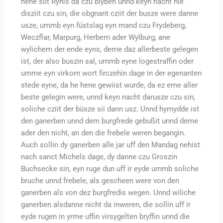
hene siit Rynis da czu blyben unnd keyn nacht hie
disziit czu sin, die obgnant cziit der busze were danne
usze, ummb eyn füstslag eyn mand czu Frydeberg,
Weczflar, Marpurg, Herbern ader Wylburg, ane
wylichem der ende eyns, deme daz allerbeste gelegen
ist, der also buszin sal, ummb eyne logestraffin oder
umme eyn virkorn wort firczehin dage in der egenanten
stede eyne, da he hene gewiist wurde, da ez eme aller
beste gelegin were, unnd keyn nacht darusze czu sin,
soliche cziit der büsze sii dann usz. Unnd hymydde ist
den ganerben unnd dem burgfrede gebußit unnd deme
ader den nicht, an den die frebele weren begangin.
Auch sollin dy ganerben alle jar uff den Mandag nehist
nach sanct Michels dage, dy danne czu Groszin
Buchsecke sin, eyn ruge dun uff ir eyde ummb soliche
bruche unnd frebele, als gescheen were von den
ganerben als von dez burgfredis wegen. Unnd wiliche
ganerben alsdanne nicht da inweren, die sollin uff ir
eyde rugen in yrme uffin virsygelten bryffin unnd die