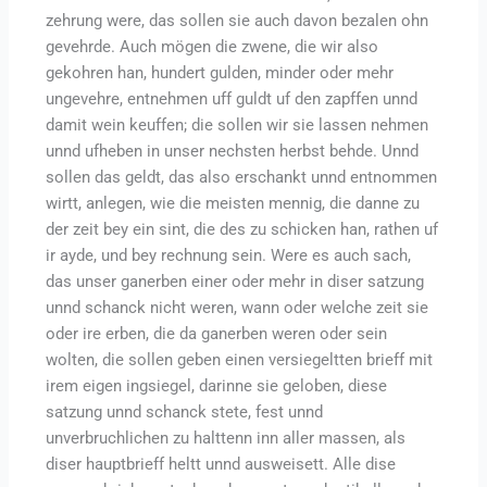
zehrung were, das sollen sie auch davon bezalen ohn
gevehrde. Auch mögen die zwene, die wir also
gekohren han, hundert gulden, minder oder mehr
ungevehre, entnehmen uff guldt uf den zapffen unnd
damit wein keuffen; die sollen wir sie lassen nehmen
unnd ufheben in unser nechsten herbst behde. Unnd
sollen das geldt, das also erschankt unnd entnommen
wirtt, anlegen, wie die meisten mennig, die danne zu
der zeit bey ein sint, die des zu schicken han, rathen uf
ir ayde, und bey rechnung sein. Were es auch sach,
das unser ganerben einer oder mehr in diser satzung
unnd schanck nicht weren, wann oder welche zeit sie
oder ire erben, die da ganerben weren oder sein
wolten, die sollen geben einen versiegeltten brieff mit
irem eigen ingsiegel, darinne sie geloben, diese
satzung unnd schanck stete, fest unnd
unverbruchlichen zu halttenn inn aller massen, als
diser hauptbrieff heltt unnd ausweisett. Alle dise