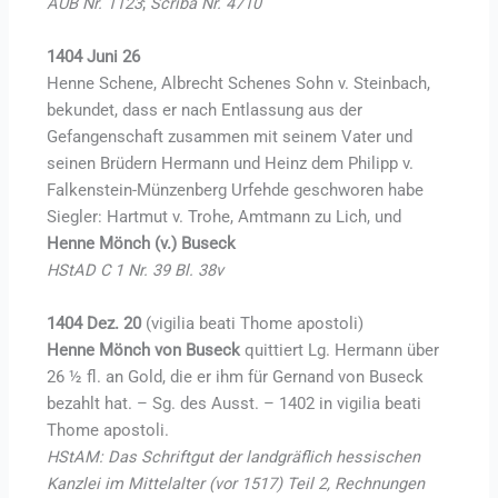
AUB Nr. 1123
;
Scriba Nr. 4710
1404 Juni 26
Henne Schene, Albrecht Schenes Sohn v. Steinbach,
bekundet, dass er nach Entlassung aus der
Gefangenschaft zusammen mit seinem Vater und
seinen Brüdern Hermann und Heinz dem Philipp v.
Falkenstein-Münzenberg Urfehde geschworen habe
Siegler: Hartmut v. Trohe, Amtmann zu Lich, und
Henne Mönch (v.) Buseck
HStAD C 1 Nr. 39 Bl. 38v
1404 Dez. 20
(vigilia beati Thome apostoli)
Henne Mönch von Buseck
quittiert Lg. Hermann über
26 ½ fl. an Gold, die er ihm für Gernand von Buseck
bezahlt hat. – Sg. des Ausst. – 1402 in vigilia beati
Thome apostoli.
HStAM: Das Schriftgut der landgräflich hessischen
Kanzlei im Mittelalter (vor 1517) Teil 2, Rechnungen