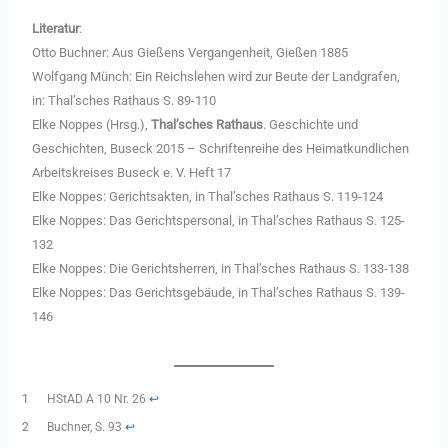
Literatur
:
Otto Buchner: Aus Gießens Vergangenheit, Gießen 1885
Wolfgang Münch: Ein Reichslehen wird zur Beute der Landgrafen,
in: Thal’sches Rathaus S. 89-110
Elke Noppes (Hrsg.),
Thal’sches Rathaus
. Geschichte und
Geschichten, Buseck 2015 – Schriftenreihe des Heimatkundlichen
Arbeitskreises Buseck e. V. Heft 17
Elke Noppes: Gerichtsakten, in Thal’sches Rathaus S. 119-124
Elke Noppes: Das Gerichtspersonal, in Thal’sches Rathaus S. 125-
132
Elke Noppes: Die Gerichtsherren, in Thal’sches Rathaus S. 133-138
Elke Noppes: Das Gerichtsgebäude, in Thal’sches Rathaus S. 139-
146
1
HStAD A 10 Nr. 26
↩︎
2
Buchner, S. 93
↩︎