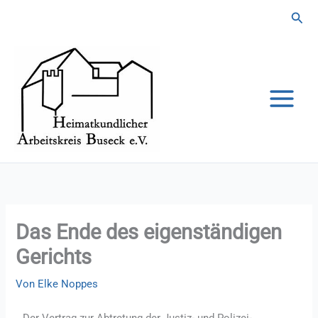
Zum
Suc
Inhalt
springen
Das Ende des eigenständigen
Gerichts
Von
Elke Noppes
Der Vertrag zur Abtretung der Justiz- und Polizei-