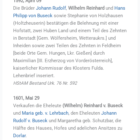
1592, April 09
Die Brüder
Johann Rudolf
,
Wilhelm Reinhard
und
Hans
Philipp von Buseck
sowie Stephanie von Holzhausen
(Holtzheuserin) bestätigen die Belehnung mit einer
Hofstatt, zwei Huben Land und einem Teil des Zehnten
in Berstadt [Gem. Wölfersheim, Wetteraukrs.] und
Inheiden sowie zwei Teilen des Zehnten in Feldheim
[beide Orte Gem. Hungen, Lkr. Gießen] durch
Maximilian [III. Erzherzog von Vorderösterreich],
kaiserlicher Kommissar des Klosters Fulda.
Lehenbrief inseriert.
HStAM Bestand Urk. 76 Nr. 592
1601, Mai 29
Verkaufen die Eheleute
(Wilhelm) Reinhard v. Buseck
und
Maria geb. v. Lehrbach
, den Eheleuten
Johann
Rudolf v. Buseck
und Margaretha geb. Schutzbar, die
Hälfte des Hauses, Hofes und adelichen Ansitzes zu
Dorlar
.