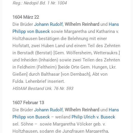
Reg.: Nedopil Bd. 1 Nr. 1004
1604 März 22
Die Brüder
Johann Rudolf
,
Wilhelm Reinhard
und
Hans
Philipp von Buseck
sowie Margaretha und Katharina v.
Holtzhausen bestätigen die Belehnung mit einer
Hofstatt, zwei Huben Land und einem Teil des Zehnten
in Berstadt (Berstat) [Gem. Wölfersheim, Wetteraukrs.]
und Inheiden (Inhaiden) sowie zwei Teilen des Zehnten
in Feldheim (Feltheim) [beide Orte Gem. Hungen, Lkr.
Gießen] durch Balthasar [von Dernbach], Abt von
Fulda. Lehenbrief inseriert.
HStAM Bestand Urk. 76 Nr. 593
1607 Februar 13
Die Brüder
Johann Rudolf
,
Wilhelm Reinhard
und
Hans
Philipp von Buseck
– weiland
Philip Ulrich v. Buseck
sel. Söhne – sowie Margaretha Völcker geb. v.
Holtzhausen, sodann die Jungfrauen Margaretha,