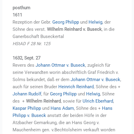
posthum
1611
Rezeption der Gebr.
Georg Philipp
und
Helwig
, der
Söhne des verst.
Wilhelm Reinhard v. Buseck
, in die
Ganerbschaft Buseckertal
HStAD F 28 Nr. 125
1632, Sept. 27
Revers des
Johann Ottmar v. Buseck
, zugleich für
seine Verwandten worin abschriftlich Graf Friedrich v.
Solms bekundet, daß er dem
Johann Ottmar v. Buseck
,
auch für seinen Bruder
Heinrich Reinhard
, Söhne des +
Johann Rudolf
, für
Georg Philipp
und
Helwig
, Söhne
des +
Wilhelm Reinhard
, sowie für
Ulrich Eberhard
,
Kaspar Philipp
und
Hans Adam
, Söhne des +
Hans
Philipp v. Buseck
anstatt der beiden Höfe in der
Atzbacher Gemarkung, die an Hans Georg v.
Mauchenheim gen. v.Bechtolsheim verkauft worden