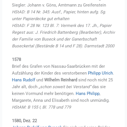
Siegler: Johann v. Göns, Amtmann zu Greifenstein
HStAD: B 14 Nr. 345: Ausf., Papier, hinten aufg. Sg.
unter Papierdecke gut erhalten
HStAD: F 28 Nr. 123 Bl. 7: Vermerk des 17. Jh., Papier
Regest aus: J. Friedrich Battenberg (Bearbeiter), Archiv
der Familie von Buseck und der Ganerbschaft
Buseckertal (Bestände B 14 und F 28). Darmstadt 2000
1578
Brief des Grafen von Nassau-Saarbrücken mit der
Aufzählung der Kinder des verstorbenen
Philipp Ulrich
.
Hans Rudolf
und
Wilhelm Reinhard
sind noch nicht 25
Jahr alt, doch „
schon soweit bei Verstand“
das sie
keinen Vormund mehr benötigen.
Hans Philipp
,
Margarete, Anna und Elisabeth sind noch unmündig.
HStAM: B 155 I, Bl. 778 und 779
1580, Dez. 22