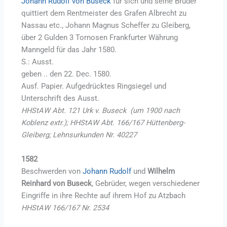
Johann Rudolf von Buseck
für sich und seine Brüder
quittiert dem Rentmeister des Grafen Albrecht zu
Nassau etc., Johann Magnus Scheffer zu Gleiberg,
über 2 Gulden 3 Tornosen Frankfurter Währung
Manngeld für das Jahr 1580.
S.: Ausst.
geben .. den 22. Dec. 1580.
Ausf. Papier. Aufgedrücktes Ringsiegel und
Unterschrift des Ausst.
HHStAW Abt. 121 Urk v. Buseck (um 1900 nach
Koblenz extr.); HHStAW Abt. 166/167 Hüttenberg-
Gleiberg; Lehnsurkunden Nr. 40227
1582
Beschwerden von
Johann Rudolf
und
Wilhelm
Reinhard von Buseck
, Gebrüder, wegen verschiedener
Eingriffe in ihre Rechte auf ihrem Hof zu Atzbach
HHStAW 166/167 Nr. 2534