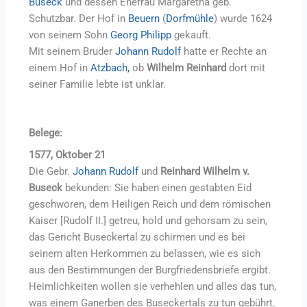
Buseck
und dessen Ehefrau Margaretha geb.
Schutzbar. Der Hof in
Beuern
(
Dorfmühle
) wurde 1624
von seinem Sohn
Georg Philipp
gekauft.
Mit seinem Bruder
Johann Rudolf
hatte er Rechte an
einem Hof in
Atzbach,
ob
Wilhelm Reinhard
dort mit
seiner Familie lebte ist unklar.
Belege:
1577, Oktober 21
Die Gebr.
Johann Rudolf
und
Reinhard Wilhelm v.
Buseck
bekunden: Sie haben einen gestabten Eid
geschworen, dem Heiligen Reich und dem römischen
Kaiser [Rudolf II.] getreu, hold und gehorsam zu sein,
das Gericht Buseckertal zu schirmen und es bei
seinem alten Herkommen zu belassen, wie es sich
aus den Bestimmungen der Burgfriedensbriefe ergibt.
Heimlichkeiten wollen sie verhehlen und alles das tun,
was einem Ganerben des Buseckertals zu tun gebührt.