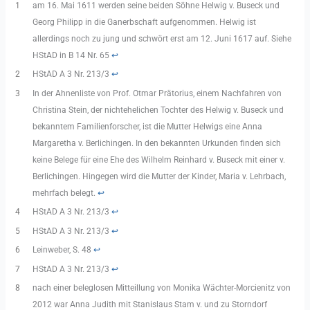
1
am 16. Mai 1611 werden seine beiden Söhne Helwig v. Buseck und
Georg Philipp in die Ganerbschaft aufgenommen. Helwig ist
allerdings noch zu jung und schwört erst am 12. Juni 1617 auf. Siehe
HStAD in B 14 Nr. 65
↩︎
2
HStAD A 3 Nr. 213/3
↩︎
3
In der Ahnenliste von Prof. Otmar Prätorius, einem Nachfahren von
Christina Stein, der nichtehelichen Tochter des Helwig v. Buseck und
bekanntem Familienforscher, ist die Mutter Helwigs eine Anna
Margaretha v. Berlichingen. In den bekannten Urkunden finden sich
keine Belege für eine Ehe des Wilhelm Reinhard v. Buseck mit einer v.
Berlichingen. Hingegen wird die Mutter der Kinder, Maria v. Lehrbach,
mehrfach belegt.
↩︎
4
HStAD A 3 Nr. 213/3
↩︎
5
HStAD A 3 Nr. 213/3
↩︎
6
Leinweber, S. 48
↩︎
7
HStAD A 3 Nr. 213/3
↩︎
8
nach einer beleglosen Mitteillung von Monika Wächter-Morcienitz von
2012 war Anna Judith mit Stanislaus Stam v. und zu Storndorf